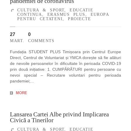
pandemiei de coronavirus
CULTURA & SPORT
,
EDUCATIE
CONTINUA
,
ERASMUS PLUS
,
EUROPA
PENTRU CETATENI
,
PROIECTE
27
0
MART.
COMMENTS
Fundația STUDENT PLUS Timișoara prin Centrul Europe
Direct, Centrul de Voluntariat și YMCA dorește să fie alături
de nevoile persoanelor în dificultate în perioada COVID-19
prin două inițiative: 1. CUMPĂRĂTURI pentru persoane cu
nevoi special – Recrutare voluntari pentru perioada
pandemiei;...
MORE
Lansarea Cartei Albe privind Implicarea
Civică a Tinerilor
CULTURA & SPORT
,
EDUCATIE