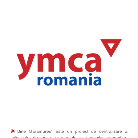
”Bine Maramureș” este un proiect de centralizare a
inițiativelor de sprijin, a resurselor și a nevoilor comunitare