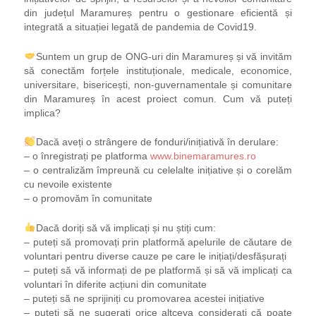
din județul Maramureș pentru o gestionare eficientă și
integrată a situației legată de pandemia de Covid19.
Suntem un grup de ONG-uri din Maramureș și vă invităm
să conectăm forțele instituționale, medicale, economice,
universitare, bisericești, non-guvernamentale și comunitare
din Maramureș în acest proiect comun. Cum vă puteți
implica?
Dacă aveți o strângere
de fonduri/inițiativă în derulare:
– o înregistrați pe platforma
www.binemaramures.ro
– o centralizăm împreună cu celelalte inițiative și o corelăm
cu nevoile existente
– o promovăm în comunitate
Dacă doriți să vă implicați și nu știți cum:
– puteți să promovați prin platformă apelurile de căutare de
voluntari pentru diverse cauze pe care le inițiați/desfășurați
– puteți să vă informați de pe platformă și să vă implicați ca
voluntari în diferite acțiuni din comunitate
– puteți să ne sprijiniți cu promovarea acestei inițiative
– puteți să ne sugerați orice altceva considerați că poate