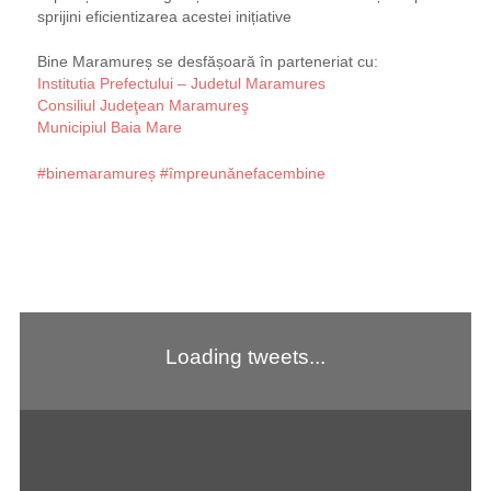
sprijini eficientizarea acestei inițiative
Bine Maramureș se desfășoară în parteneriat cu:
Institutia Prefectului – Judetul Maramures
Consiliul Judeţean Maramureş
Municipiul Baia Mare
#
binemaramureș
#
împreunănefacembine
Loading tweets...