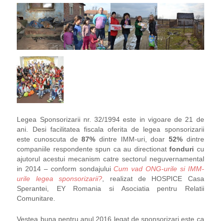
Legea Sponsorizarii nr. 32/1994 este in vigoare de 21 de
ani. Desi facilitatea fiscala oferita de legea sponsorizarii
este cunoscuta de
87%
dintre IMM-uri, doar
52%
dintre
companiile respondente spun ca au directionat
fonduri
cu
ajutorul acestui mecanism catre sectorul neguvernamental
in 2014 – conform sondajului
Cum vad ONG-urile si IMM-
urile legea sponsorizarii?
, realizat de HOSPICE Casa
Sperantei, EY Romania si Asociatia pentru Relatii
Comunitare.
Vestea buna pentru anul 2016 legat de sponsorizari este ca