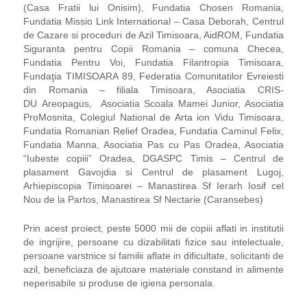
(Casa Fratii lui Onisim), Fundatia Chosen Romania,
Fundatia Missio Link International – Casa Deborah, Centrul
de Cazare si proceduri de Azil Timisoara, AidROM, Fundatia
Siguranta pentru Copii Romania – comuna Checea,
Fundatia Pentru Voi, Fundatia Filantropia Timisoara,
Fundaţia TIMISOARA 89, Federatia Comunitatilor Evreiesti
din Romania – filiala Timisoara, Asociatia CRIS-
DU Areopagus, Asociatia Scoala Mamei Junior, Asociatia
ProMosnita, Colegiul National de Arta ion Vidu Timisoara,
Fundatia Romanian Relief Oradea, Fundatia Caminul Felix,
Fundatia Manna, Asociatia Pas cu Pas Oradea, Asociatia
“Iubeste copiii” Oradea, DGASPC Timis – Centrul de
plasament Gavojdia si Centrul de plasament Lugoj,
Arhiepiscopia Timisoarei – Manastirea Sf Ierarh Iosif cel
Nou de la Partos, Manastirea Sf Nectarie (Caransebes)
Prin acest proiect, peste 5000 mii de copiii aflati in institutii
de ingrijire, persoane cu dizabilitati fizice sau intelectuale,
persoane varstnice si familii aflate in dificultate, solicitanti de
azil, beneficiaza de ajutoare materiale constand in alimente
neperisabile si produse de igiena personala.