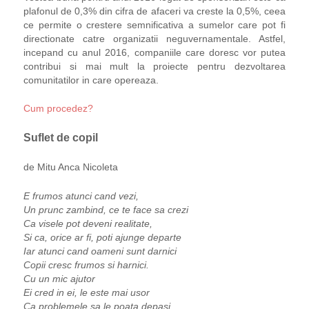
plafonul de 0,3% din cifra de afaceri va creste la 0,5%, ceea
ce permite o crestere semnificativa a sumelor care pot fi
directionate catre organizatii neguvernamentale. Astfel,
incepand cu anul 2016, companiile care doresc vor putea
contribui si mai mult la proiecte pentru dezvoltarea
comunitatilor in care opereaza.
Cum procedez?
Suflet de copil
de Mitu Anca Nicoleta
E frumos atunci cand vezi,
Un prunc zambind, ce te face sa crezi
Ca visele pot deveni realitate,
Si ca, orice ar fi, poti ajunge departe
Iar atunci cand oameni sunt darnici
Copii cresc frumos si harnici.
Cu un mic ajutor
Ei cred in ei, le este mai usor
Ca problemele sa le poata depasi